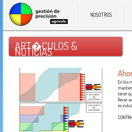
NOSOTROS
ART�CULOS &
NOTICIAS
Ahor
En los 
mantener
tener q
llevar a
es indu
CONTIN